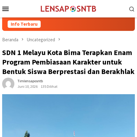
Loncat
Menu
ke
Mobile
konten
Info Terbaru
Kuota Pengiri
Beranda
Uncategorized
SDN 1 Melayu Kota Bima Terapkan Enam
Program Pembiasaan Karakter untuk
Bentuk Siswa Berprestasi dan Berakhlak
Timlensaposntb
Juni 10, 2026
135 Dilihat