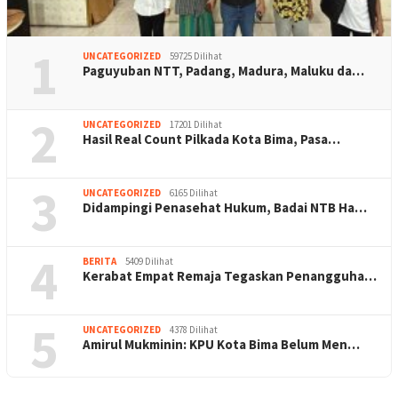
1
UNCATEGORIZED
59725 Dilihat
Paguyuban NTT, Padang, Madura, Maluku da…
2
UNCATEGORIZED
17201 Dilihat
Hasil Real Count Pilkada Kota Bima, Pasa…
3
UNCATEGORIZED
6165 Dilihat
Didampingi Penasehat Hukum, Badai NTB Ha…
4
BERITA
5409 Dilihat
Kerabat Empat Remaja Tegaskan Penangguha…
5
UNCATEGORIZED
4378 Dilihat
Amirul Mukminin: KPU Kota Bima Belum Men…