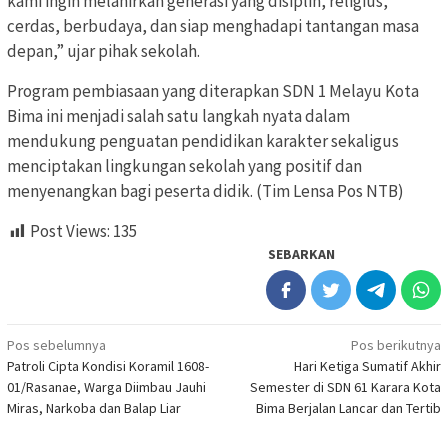
kami ingin melahirkan generasi yang disiplin, religius,
cerdas, berbudaya, dan siap menghadapi tantangan masa
depan,” ujar pihak sekolah.
Program pembiasaan yang diterapkan SDN 1 Melayu Kota
Bima ini menjadi salah satu langkah nyata dalam
mendukung penguatan pendidikan karakter sekaligus
menciptakan lingkungan sekolah yang positif dan
menyenangkan bagi peserta didik. (Tim Lensa Pos NTB)
Post Views:
135
SEBARKAN
Navigasi
Pos sebelumnya
Pos berikutnya
Patroli Cipta Kondisi Koramil 1608-
Hari Ketiga Sumatif Akhir
pos
01/Rasanae, Warga Diimbau Jauhi
Semester di SDN 61 Karara Kota
Miras, Narkoba dan Balap Liar
Bima Berjalan Lancar dan Tertib