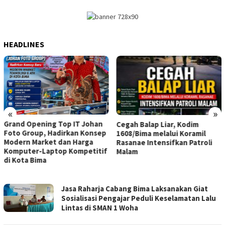
HEADLINES
«
»
Cegah Balap Liar, Kodim
Patroli Malam Koramil 1608-
1608/Bima melalui Koramil
01/Rasanae Tertibkan
Rasanae Intensifkan Patroli
Pengendara Lawan Arus dan
Malam
Knalpot Brong
LENSA
Jasa Raharja Cabang Bima Laksanakan Giat
POS
Sosialisasi Pengajar Peduli Keselamatan Lalu
NTB
Lintas di SMAN 1 Woha