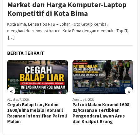
Market dan Harga Komputer-Laptop
Kompetitif di Kota Bima
Kota Bima, Lensa Pos NTB – Johan Foto Group kembali
menghadirkan inovasi baru di Kota Bima dengan membuka Top IT,
[…]
BERITA TERKAIT
«
»
Agustus 7, 2026
Agustus 7, 2026
A
Patroli Malam Koramil 1608-
Ketua Senkom NTB Hadiri
K
01/Rasanae Tertibkan
Pencanangan Gerakan
S
i
Pengendara Lawan Arus
Pembagian Bendera Merah
P
dan Knalpot Brong
Putih di Mataram
P