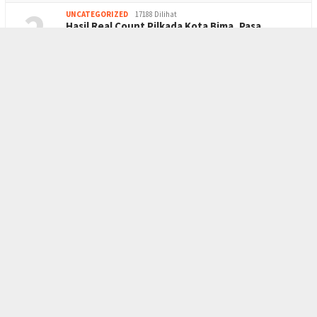
2
UNCATEGORIZED
17188 Dilihat
Hasil Real Count Pilkada Kota Bima, Pasa…
3
UNCATEGORIZED
6158 Dilihat
Didampingi Penasehat Hukum, Badai NTB Ha…
4
BERITA
5402 Dilihat
Kerabat Empat Remaja Tegaskan Penangguha…
5
UNCATEGORIZED
4373 Dilihat
Amirul Mukminin: KPU Kota Bima Belum Men…
INDEKS
KODE ETIK
KARIR
REDAKSI