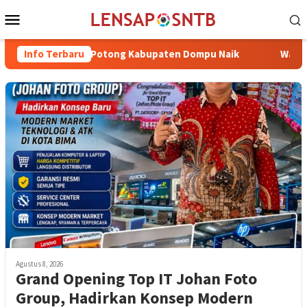
Loncat
Menu
ke
Mobile
konten
 Ternak Potong Kabupaten Dompu Naik
Info Terbaru
Wakil Bupati Bima
Agustus 8, 2026
Grand Opening Top IT Johan Foto
Group, Hadirkan Konsep Modern