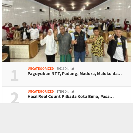
1
UNCATEGORIZED
59718 Dilihat
Paguyuban NTT, Padang, Madura, Maluku da…
2
UNCATEGORIZED
17191 Dilihat
Hasil Real Count Pilkada Kota Bima, Pasa…
3
UNCATEGORIZED
6159 Dilihat
Didampingi Penasehat Hukum, Badai NTB Ha…