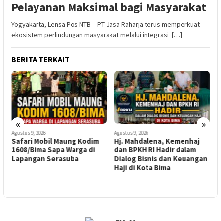
Pelayanan Maksimal bagi Masyarakat
Yogyakarta, Lensa Pos NTB – PT Jasa Raharja terus memperkuat
ekosistem perlindungan masyarakat melalui integrasi […]
BERITA TERKAIT
«
»
Agustus 9, 2026
Agustus 9, 2026
A
Safari Mobil Maung Kodim
Hj. Mahdalena, Kemenhaj
K
1608/Bima Sapa Warga di
dan BPKH RI Hadir dalam
Lapangan Serasuba
Dialog Bisnis dan Keuangan
D
Haji di Kota Bima
T