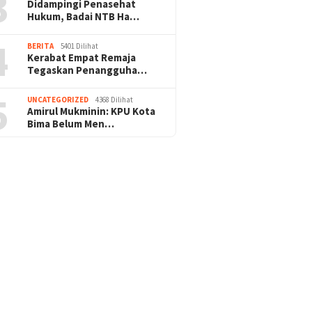
3
Didampingi Penasehat
Hukum, Badai NTB Ha…
4
BERITA
5401 Dilihat
Kerabat Empat Remaja
Tegaskan Penangguha…
5
UNCATEGORIZED
4368 Dilihat
Amirul Mukminin: KPU Kota
Bima Belum Men…