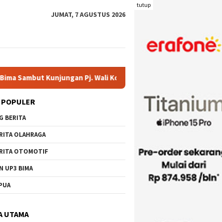
tutup
JUMAT, 7 AGUSTUS 2026
 Pj. Wali Kota Ir. H. Mohammad Rum, MT
Serahkan Bantuan
 POPULER
G BERITA
RITA OLAHRAGA
RITA OTOMOTIF
N UP3 BIMA
PUA
A UTAMA