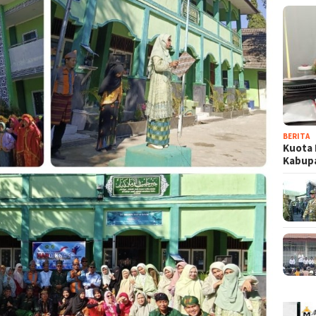
BERITA
Kuota 
Kabup