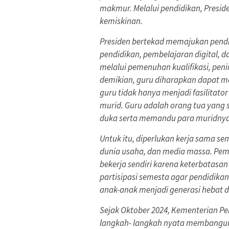
makmur. Melalui pendidikan, Pres
kemiskinan.
Presiden bertekad memajukan pendid
pendidikan, pembelajaran digital, da
melalui pemenuhan kualifikasi, pen
demikian, guru diharapkan dapat m
guru tidak hanya menjadi fasilitato
murid. Guru adalah orang tua yang s
duka serta memandu para muridnya m
Untuk itu, diperlukan kerja sama s
dunia usaha, dan media massa. Pem
bekerja sendiri karena keterbatasa
partisipasi semesta agar pendidika
anak-anak menjadi generasi hebat d
Sejak Oktober 2024, Kementerian P
langkah- langkah nyata membangun 