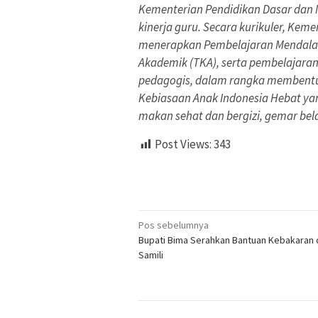
Kementerian Pendidikan Dasar dan 
kinerja guru. Secara kurikuler, Ke
menerapkan Pembelajaran Mendala
Akademik (TKA), serta pembelajaran K
pedagogis, dalam rangka membentu
Kebiasaan Anak Indonesia Hebat yan
makan sehat dan bergizi, gemar bela
Post Views:
343
Navigasi
Pos sebelumnya
Bupati Bima Serahkan Bantuan Kebakaran 
pos
Samili