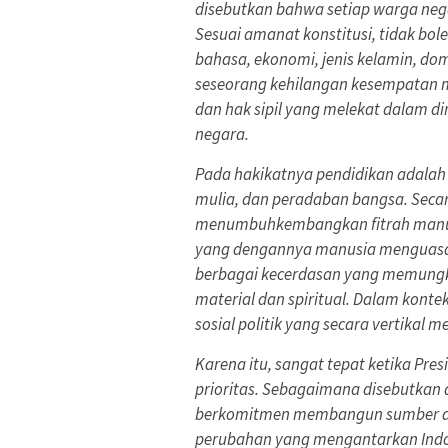
disebutkan bahwa setiap warga ne
Sesuai amanat konstitusi, tidak bole
bahasa, ekonomi, jenis kelamin, do
seseorang kehilangan kesempatan m
dan hak sipil yang melekat dalam di
negara.
Pada hakikatnya pendidikan adala
mulia, dan peradaban bangsa. Secar
menumbuhkembangkan fitrah manus
yang dengannya manusia menguasai
berbagai kecerdasan yang memungk
material dan spiritual. Dalam kont
sosial politik yang secara vertikal
Karena itu, sangat tepat ketika P
prioritas. Sebagaimana disebutkan 
berkomitmen membangun sumber da
perubahan yang mengantarkan Indon