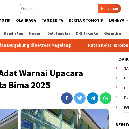
Pencarian
MOTIF
OLAHRAGA
TAG BERITA
BERITA OTOMOTIF
LAINNYA
Kejahatan
Nissan
Bulutangkis
DKI Jakarta
Gerindra
eat Magelang
Rutan Kelas IIB Raba Bima Sambut Kunjungan
TOPIK
TA
Adat Warnai Upacara
BE
ta Bima 2025
BE
PL
PA
BERIT