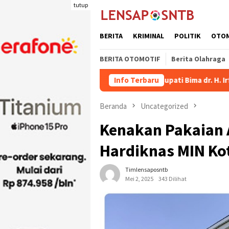
Loncat
tutup
ke
konten
BERITA
KRIMINAL
POLITIK
OTO
BERITA OTOMOTIF
Berita Olahraga
pu Naik
Wakil Bupati Bima dr. H. Irfan Bergabung di Retr
Info Terbaru
Beranda
Uncategorized
Kenakan Pakaian 
Hardiknas MIN Ko
Timlensaposntb
Mei 2, 2025
343 Dilihat