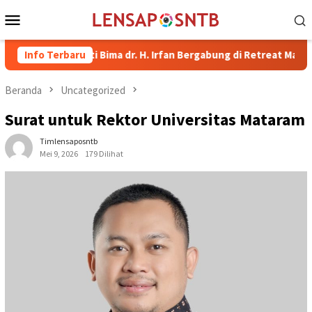
Loncat
Menu
ke
Mobile
konten
Bupati Bima dr. H. Irfan Bergabung di Retreat Magelang
Info Terbaru
Ru
Beranda
Uncategorized
Surat untuk Rektor Universitas Mataram
Timlensaposntb
Mei 9, 2026
179 Dilihat