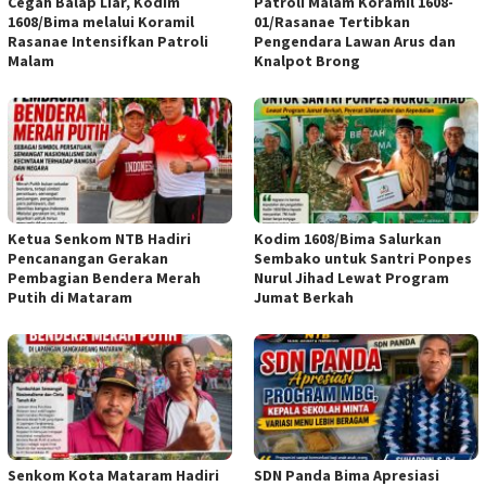
Cegah Balap Liar, Kodim
Patroli Malam Koramil 1608-
1608/Bima melalui Koramil
01/Rasanae Tertibkan
Rasanae Intensifkan Patroli
Pengendara Lawan Arus dan
Malam
Knalpot Brong
Ketua Senkom NTB Hadiri
Kodim 1608/Bima Salurkan
Pencanangan Gerakan
Sembako untuk Santri Ponpes
Pembagian Bendera Merah
Nurul Jihad Lewat Program
Putih di Mataram
Jumat Berkah
Senkom Kota Mataram Hadiri
SDN Panda Bima Apresiasi